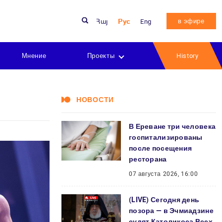
в эфире
Հայ
Рус
Eng
Мнение
Проекты
History
НОВОСТИ
В Ереване три человека
госпитализированы
после посещения
ресторана
07 августа 2026, 16:00
(LIVE) Сегодня день
позора — в Эчмиадзине
судят Католикоса Всех