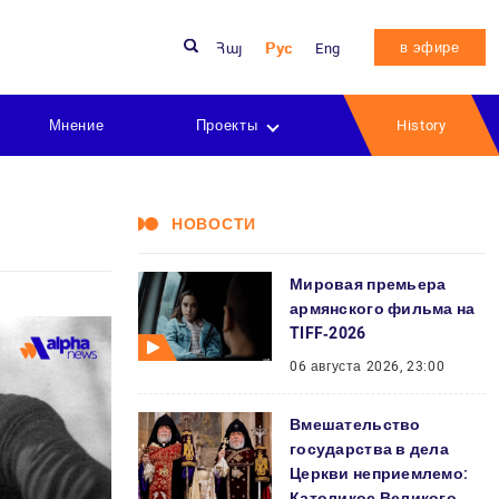
в эфире
Հայ
Рус
Eng
Мнение
Проекты
History
НОВОСТИ
Мировая премьера
армянского фильма на
TIFF‑2026
06 августа 2026, 23:00
Вмешательство
государства в дела
Церкви неприемлемо:
Католикос Великого