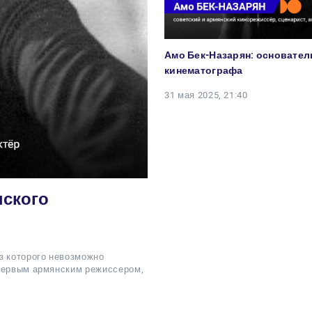
Амо Бек-Назарян: основател
кинематографа
31 мая 2025, 21:40
нского
з которого невозможно
 первым армянским режиссером,