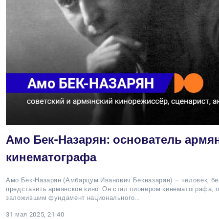
Амо Бек-Назарян: основатель армя
кинематографа
Амо Бек-Назарян (Амбарцум Иванович Бекназарян) – человек, бе
представить армянское кино. Он стал пионером кинематографа,
заложившим фундамент национального…
31 мая 2025, 21:40