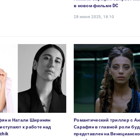
в новом фильме DC
28 июня 2025, 18:10
фян и Натали Ширинян
Романтический триллер с А
иступают к работе над
Сарафян в главной роли буд
chik
представлен на Венецианск