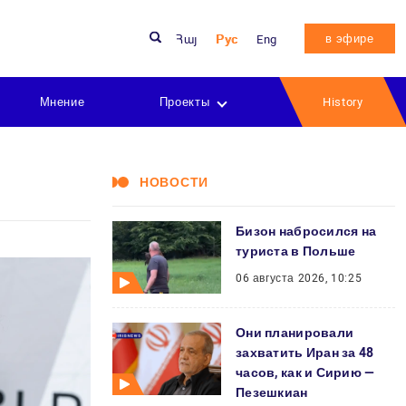
в эфире
Հայ
Рус
Eng
Мнение
Проекты
History
НОВОСТИ
Бизон набросился на
туриста в Польше
06 августа 2026, 10:25
Они планировали
захватить Иран за 48
часов, как и Сирию —
Пезешкиан