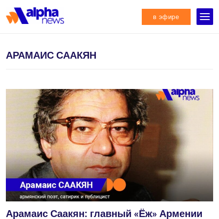
в эфире
АРАМАИС СААКЯН
Арамаис Саакян: главный «Ёж» Армении