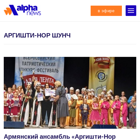
в эфире
АРГИШТИ-НОР ШУНЧ
Армянский ансамбль «Аргишти-Нор