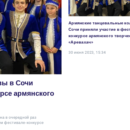
Армянские танцевальные ко
Сочи приняли участие в фес
конкурсе армянского творче
«Аревахач»
30 июня 2023, 15:34
вы в Сочи
урсе армянского
на в очередной раз
ом фестивале-конкурсе