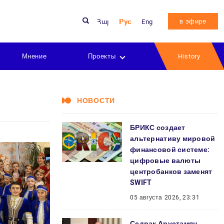
в эфире
Հայ
Рус
Eng
Мнение
Проекты
History
НОВОСТИ
БРИКС создает
альтернативу мировой
финансовой системе:
цифровые валюты
центробанков заменят
SWIFT
05 августа 2026, 23:31
Седрак Арустамян