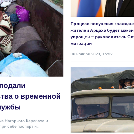
Процесс получения гражданс
жителей Арцаха будет макс
упрощен — руководитель С
миграции
06 ноября 2023, 15:52
 подали
ства о временной
службы
из Нагорного Карабаха и
при себе паспорт и…