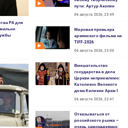
пути: Артур Акопян
06 августа 2026, 23:49
тва РА для
имально
Мировая премьера
лужбы
армянского фильма на
TIFF‑2026
06 августа 2026, 23:00
Вмешательство
государства в дела
Церкви неприемлемо:
Католикос Великого
дома Киликии Арам I
06 августа 2026, 22:41
Отказываться от
российского рынка –
очень самонадеянно: