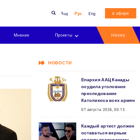
в эфире
Հայ
Рус
Eng
Мнение
Проекты
History
НОВОСТИ
Епархия ААЦ Канады
осудила уголовное
преследование
Католикоса всех армян
07 августа 2026, 00:15
Каждый артист должен
оставаться верным
своему творческому