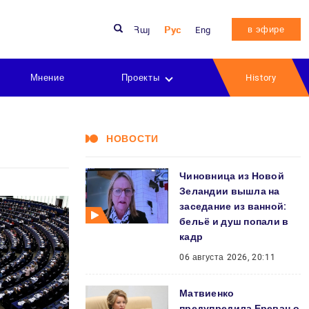
в эфире
Հայ
Рус
Eng
Мнение
Проекты
History
НОВОСТИ
Чиновница из Новой
Зеландии вышла на
заседание из ванной:
бельё и душ попали в
кадр
06 августа 2026, 20:11
Матвиенко
предупредила Ереван о