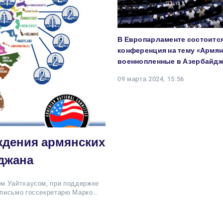
В Европарламенте состоитс
конференция на тему «Армя
военнопленные в Азербайдж
09 марта 2024, 15:56
ждения армянских
джана
м Уайтхаусом, при поддержке
 письмо госсекретарю Марко…