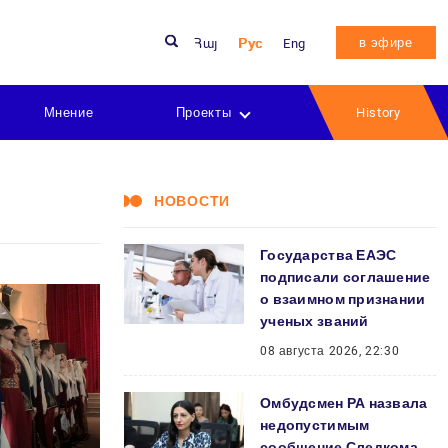
в эфире
Հայ
Рус
Eng
Мнение
Проекты
History
НОВОСТИ
Государства ЕАЭС
подписали соглашение
о взаимном признании
ученых званий
08 августа 2026, 22:30
Омбудсмен РА назвала
недопустимым
сообщение Следкома