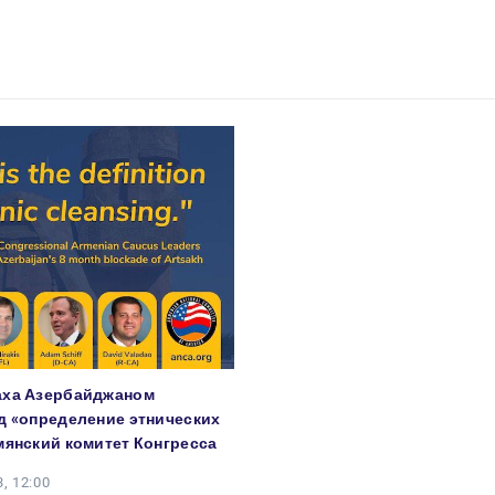
аха Азербайджаном
д «определение этнических
мянский комитет Конгресса
, 12:00