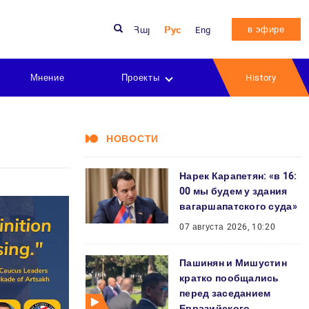
в эфире
Հայ
Рус
Eng
Мнение
Проекты
History
НОВОСТИ
Нарек Карапетян: «в 16:
00 мы будем у здания
вагаршапатского суда»
07 августа 2026, 10:20
Пашинян и Мишустин
кратко пообщались
перед заседанием
Евразийского