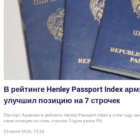
В рейтинге Henley Passport Index ар
улучшил позицию на 7 строчек
Паспорт Армении в рейтинге Henley Passport Index в этом году з
свою позицию на семь строчек. Годом ранее РА…
25 июля 2024, 13:53