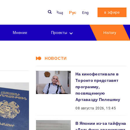
в эфире
Հայ
Рус
Eng
Мнение
Проекты
History
НОВОСТИ
На кинофестивале в
Торонто представят
программу,
посвященную
Артавазду Пелешяну
08 августа 2026, 15:45
В Японии из-за тайфуна
«Дельфин» эвакуируют