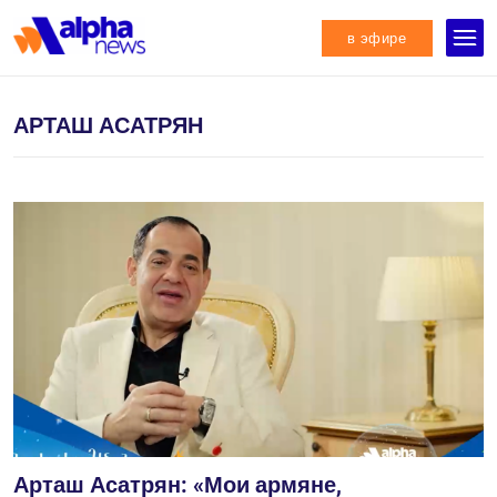
в эфире
АРТАШ АСАТРЯН
Арташ Асатрян: «Мои армяне,