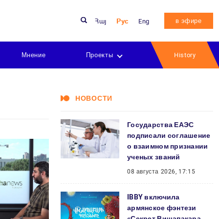
в эфире
Հայ
Рус
Eng
Мнение
Проекты
History
НОВОСТИ
Государства ЕАЭС
подписали соглашение
о взаимном признании
ученых званий
08 августа 2026, 17:15
IBBY включила
армянское фэнтези
«Секрет Вишапакара.