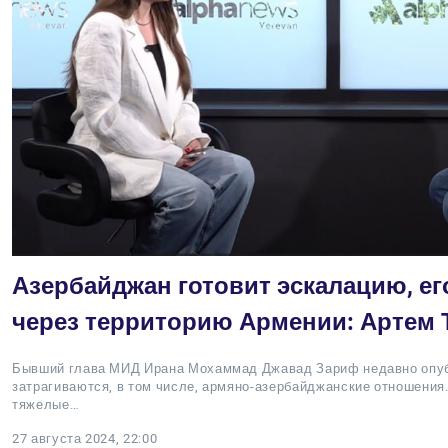
Азербайджан готовит эскалацию, ег
через территорию Армении: Артем 
Бывший глава МИД Ирана Мохаммад Джавад Зариф недавно опубл
затрагиваются, в том числе, армяно-азербайджанские отношения
тяжелые…
27 августа 2024, 22:00