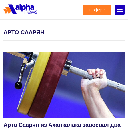
в эфире
АРТО СААРЯН
Арто Саарян из Ахалкалака завоевал два