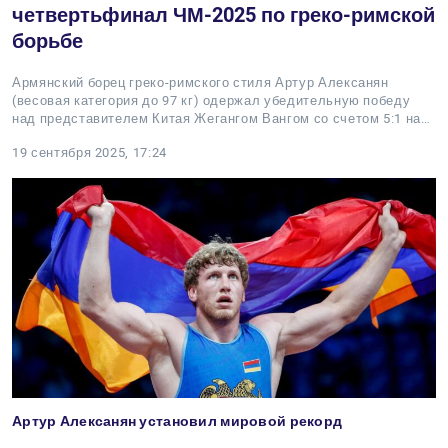
четвертьфинал ЧМ-2025 по греко-римской
борьбе
Армянский борец греко-римского стиля Артур Алексанян
(весовая категория до 97 кг) одержал убедительную победу
над представителем Китая Жегангом Вангом со счетом 5:1 на…
19 сентября 2025, 17:24
Артур Алексанян установил мировой рекорд