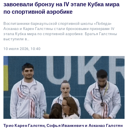
завоевали бронзу на IV этапе Кубка мира
по спортивной аэробике
Воспитанники барнаульской спортивной школы «Победа»
Асканаз и Карен Галстяны стали бронзовыми призерами IV
этапа Кубка мира по спортивной аэробике. Братья Галстяны
выступили в…
10 июля 2026, 10:40
Трио Карен Галстян, Софья Иванкевич и Асканаз Галстян