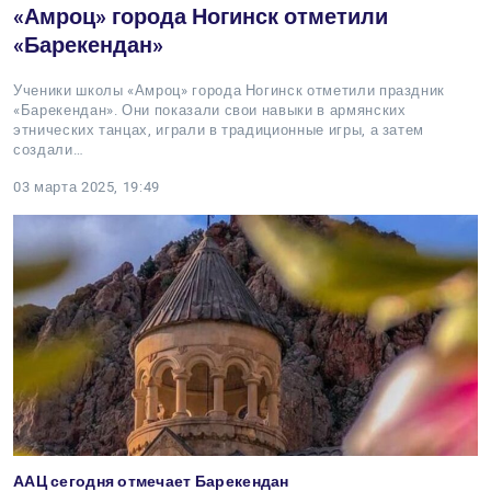
«Амроц» города Ногинск отметили
«Барекендан»
Ученики школы «Амроц» города Ногинск отметили праздник
«Барекендан». Они показали свои навыки в армянских
этнических танцах, играли в традиционные игры, а затем
создали…
03 марта 2025, 19:49
ААЦ сегодня отмечает Барекендан