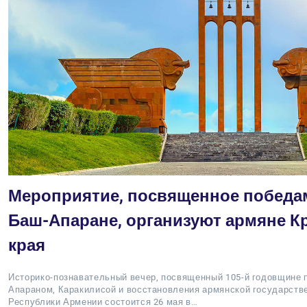
Мероприятие, посвященное победам
Баш-Апаране, организуют армяне К
края
Историко-познавательный вечер, посвященный 105-й годовщине 
Апараном, Каракилисой и восстановления армянской государств
Республики Армении состоится 26 мая в…