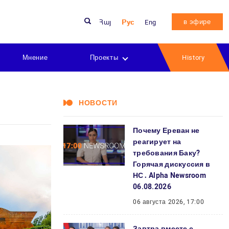
в эфире
Հայ
Рус
Eng
Мнение
Проекты
History
НОВОСТИ
Почему Ереван не
реагирует на
требования Баку?
Горячая дискуссия в
НС․ Alpha Newsroom
06.08.2026
06 августа 2026, 17:00
Завтра вместе с