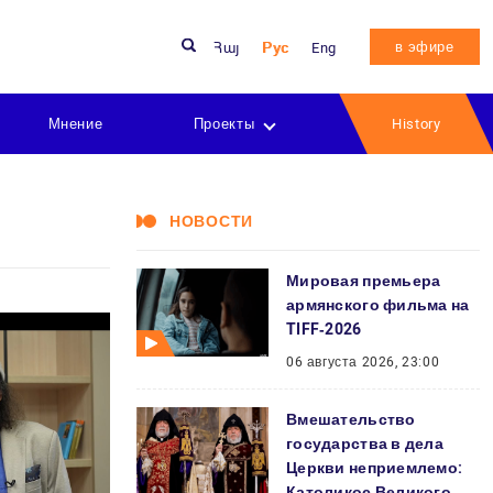
в эфире
Հայ
Рус
Eng
Мнение
Проекты
History
НОВОСТИ
Мировая премьера
армянского фильма на
TIFF‑2026
06 августа 2026, 23:00
Вмешательство
государства в дела
Церкви неприемлемо:
Католикос Великого