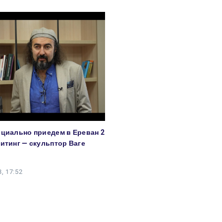
ециально приедем в Ереван 2
митинг — скульптор Ваге
, 17:52