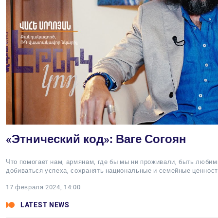
«Этнический код»: Ваге Согоян
Что помогает нам, армянам, где бы мы ни проживали, быть люби
добиваться успеха, сохранять национальные и семейные ценнос
17 февраля 2024, 14:00
LATEST NEWS