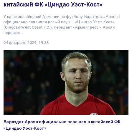
китайский ФК «Циндао Уэст-Кост»
У капитана сборной Армении по футболу Вараздата Арояна
официально появился новый клуб — «Циндао Уэст-Кост»
(Qingdao West Coast F.C.), передает «Арменпресс». Ароян
перешел…
04 февраля 2024, 19:38
Вараздат Ароян официально перешел в китайский ФК
«Циндао Уэст-Кост»