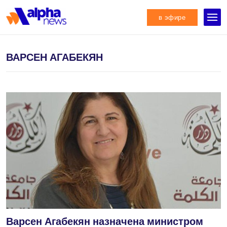
в эфире
ВАРСЕН АГАБЕКЯН
Варсен Агабекян назначена министром