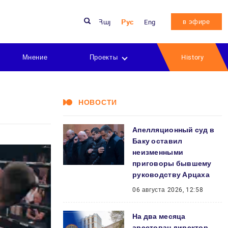
в эфире
Հայ
Рус
Eng
Мнение
Проекты
History
НОВОСТИ
Апелляционный суд в
Баку оставил
неизменными
приговоры бывшему
руководству Арцаха
06 августа 2026, 12:58
На два месяца
арестован директор