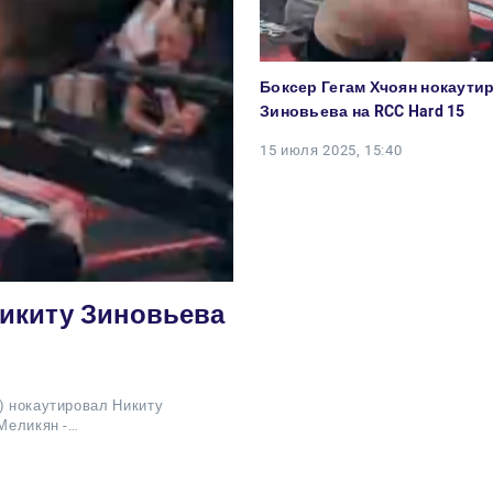
Боксер Гегам Хчоян нокаути
Зиновьева на RCC Hard 15
15 июля 2025, 15:40
Никиту Зиновьева
) нокаутировал Никиту
 Меликян -…