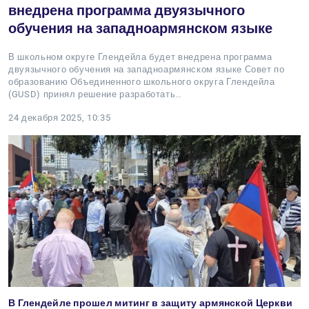
внедрена программа двуязычного
обучения на западноармянском языке
В школьном округе Глендейла будет внедрена программа
двуязычного обучения на западноармянском языке Совет по
образованию Объединенного школьного округа Глендейла
(GUSD) принял решение разработать…
24 декабря 2025, 10:35
В Глендейле прошел митинг в защиту армянской Церкви