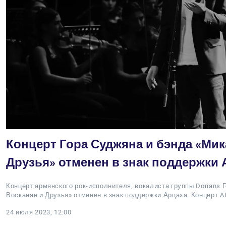
Концерт Гора Суджяна и бэнда «Мик
Друзья» отменен в знак поддержки 
Концерт армянского рок-исполнителя, вокалиста группы Dorians 
Восканян и Друзья» отменен в знак поддержки Арцаха. Концерт
24 июля 2023, 12:00