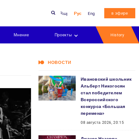
в эфире
Հայ
Рус
Eng
Мнение
Проекты
History
НОВОСТИ
Ивановский школьник
Альберт Никогосян
стал победителем
Всероссийского
конкурса «Большая
перемена»
08 августа 2026, 20:15
Джанес Назарян