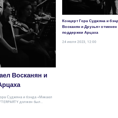
Концерт Гора Суджяна и бэн
Восканян и Друзья» отменен 
поддержки Арцаха
24 июля 2023, 12:00
аел Восканян и
Арцаха
Гора Суджяна и бэнда «Микаел
 AFTERPARTY должен был…