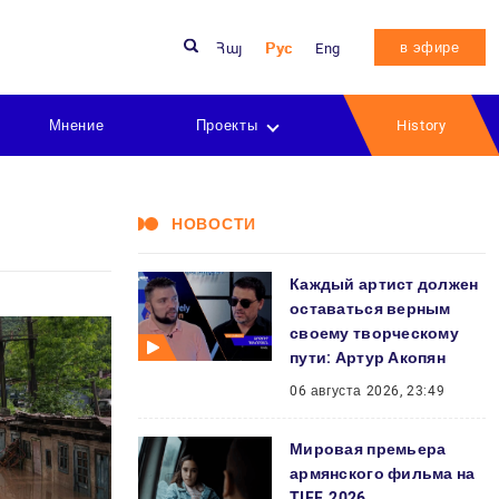
в эфире
Հայ
Рус
Eng
Мнение
Проекты
History
НОВОСТИ
Каждый артист должен
оставаться верным
своему творческому
пути: Артур Акопян
06 августа 2026, 23:49
Мировая премьера
армянского фильма на
TIFF‑2026