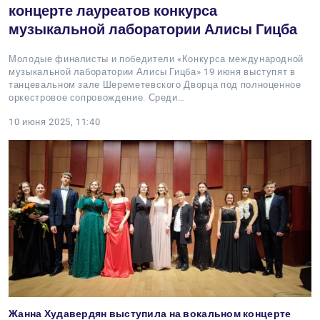
концерте лауреатов конкурса
музыкальной лаборатории Алисы Гицба
Молодые финалисты и победители «Конкурса международной
музыкальной лаборатории Алисы Гицба» 19 июня выступят в
танцевальном зале Шереметевского Дворца под полноценное
оркестровое сопровождение. Среди…
10 июня 2025, 11:40
Жанна Худавердян выступила на вокальном концерте