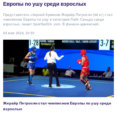
Европы по ушу среди взрослых
Представитель сборной Армении Жирайр Петросян (60 кг) стал
чемпионом Европы по ушу в категории Лайт-Саньда среди
взрослых, пишет Sportball24. com. В финале армянский…
05 мая 2024, 20:30
Жирайр Петросян стал чемпионом Европы по ушу среди
взрослых