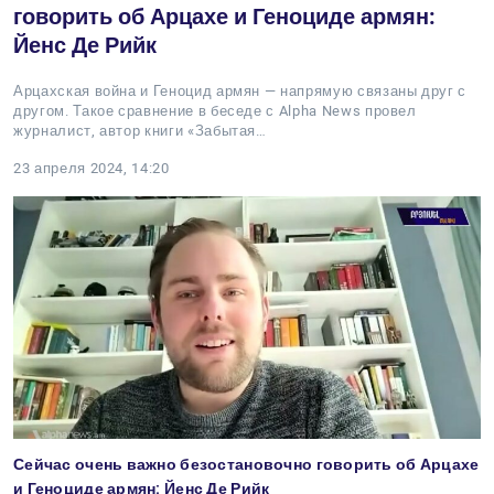
говорить об Арцахе и Геноциде армян:
Йенс Де Рийк
Арцахская война и Геноцид армян — напрямую связаны друг с
другом. Такое сравнение в беседе с Alpha News провел
журналист, автор книги «Забытая…
23 апреля 2024, 14:20
Сейчас очень важно безостановочно говорить об Арцахе
и Геноциде армян: Йенс Де Рийк