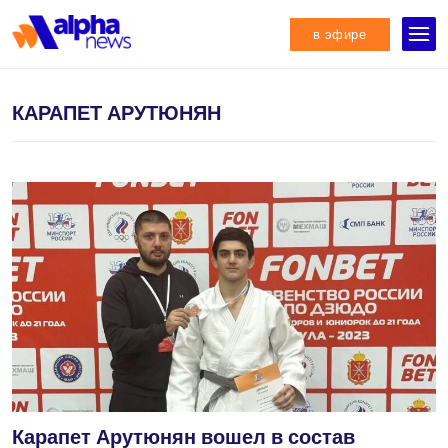
в эфире
КАРАПЕТ АРУТЮНЯН
Карапет Арутюнян вошел в состав