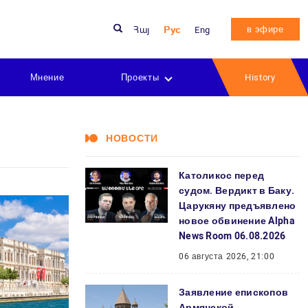
в эфире
Հայ
Рус
Eng
Мнение
Проекты
History
НОВОСТИ
Католикос перед
судом. Вердикт в Баку.
Царукяну предъявлено
новое обвинение Alpha
News Room 06.08.2026
06 августа 2026, 21:00
Заявление епископов
Армянской