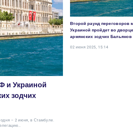
Второй раунд переговоров 
Украиной пройдет во дворце
армянских зодчих Бальянов
02 июня 2025, 15:14
Ф и Украиной
ких зодчих
одня – 2 июня, в Стамбуле.
делегацию…