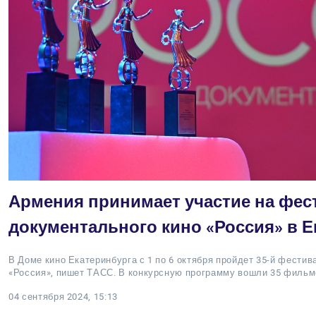
Армения принимает участие на фес
документального кино «Россия» в Е
В Доме кино Екатеринбурга с 1 по 6 октября пройдет 35-й фести
«Россия», пишет ТАСС. В конкурсную программу вошли 35 фильм
04 сентября 2024, 15:13