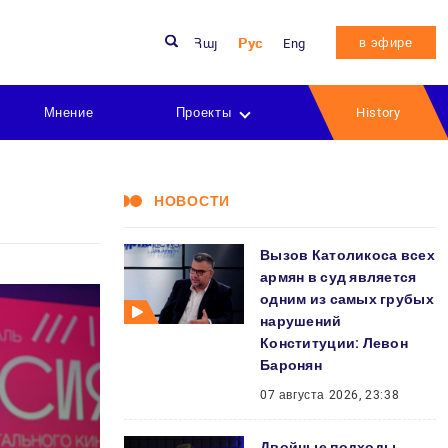
в эфире
Հայ
Рус
Eng
Мнение
Проекты
History
НОВОСТИ
Вызов Католикоса всех
армян в суд является
одним из самых грубых
нарушений
Конституции: Левон
Баронян
07 августа 2026, 23:38
Двойные подходы