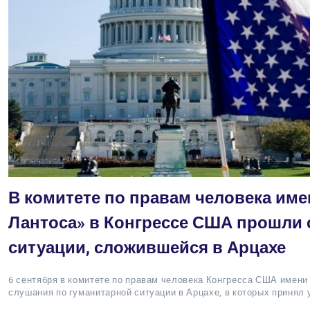
В комитете по правам человека име
Лантоса» в Конгрессе США прошли 
ситуации, сложившейся в Арцахе
6 сентября в комитете по правам человека Конгресса США имени
слушания по гуманитарной ситуации в Арцахе, в которых принял