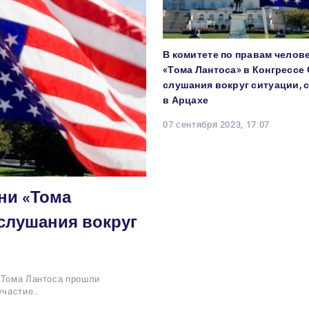
В комитете по правам челов
«Тома Лантоса» в Конгресс
слушания вокруг ситуации,
в Арцахе
07 сентября 2023, 17:07
ни «Тома
слушания вокруг
 Тома Лантоса прошли
 участие…