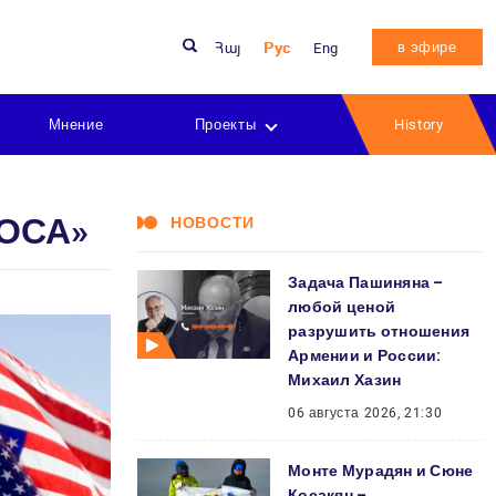
в эфире
Հայ
Рус
Eng
Мнение
Проекты
History
ОСА»
НОВОСТИ
Задача Пашиняна –
любой ценой
разрушить отношения
Армении и России:
Михаил Хазин
06 августа 2026, 21:30
Монте Мурадян и Сюне
Косакян –