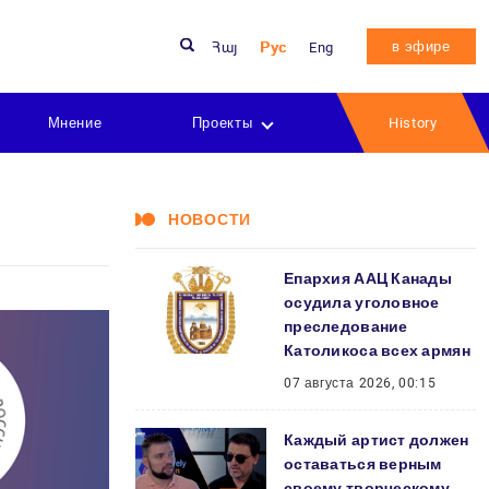
в эфире
Հայ
Рус
Eng
Мнение
Проекты
History
НОВОСТИ
Епархия ААЦ Канады
осудила уголовное
преследование
Католикоса всех армян
07 августа 2026, 00:15
Каждый артист должен
оставаться верным
своему творческому