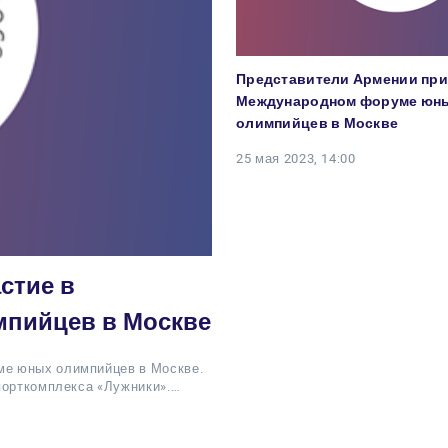
Представители Армении при
Международном форуме юн
олимпийцев в Москве
25 мая 2023, 14:00
стие в
пийцев в Москве
ме юных олимпийцев в Москве.
порткомплекса «Лужники».…