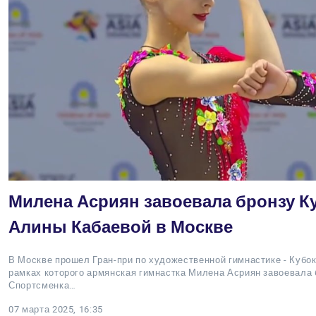
Милена Асриян завоевала бронзу К
Алины Кабаевой в Москве
В Москве прошел Гран-при по художественной гимнастике - Кубо
рамках которого армянская гимнастка Милена Асриян завоевала
Спортсменка…
07 марта 2025, 16:35