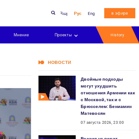
в эфире
Հայ
Рус
Eng
Мнение
Проекты
History
НОВОСТИ
Двойные подходы
могут ухудшить
отношения Армении как
с Москвой, так и с
Брюсселем: Бениамин
Матевосян
07 августа 2026, 23:00
Россия не верит