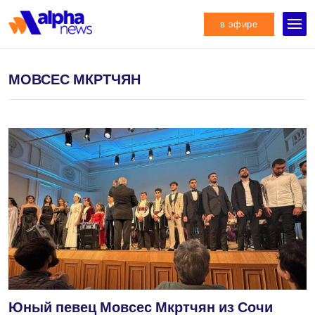
в эфире
МОВСЕС МКРТЧЯН
Юный певец Мовсес Мкртчян из Сочи