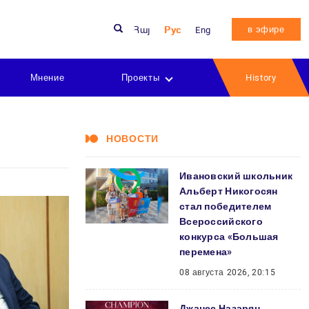
в эфире
Հայ
Рус
Eng
Мнение
Проекты
History
НОВОСТИ
Ивановский школьник
Альберт Никогосян
стал победителем
Всероссийского
конкурса «Большая
перемена»
08 августа 2026, 20:15
Джанес Назарян