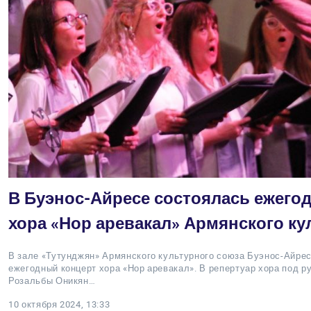
В Буэнос-Айресе состоялась ежего
хора «Нор аревакал» Армянского ку
В зале «Тутунджян» Армянского культурного союза Буэнос-Айрес
ежегодный концерт хора «Нор аревакал». В репертуар хора под 
Розальбы Оникян…
10 октября 2024, 13:33