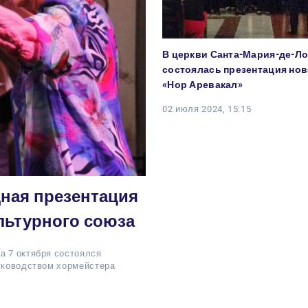
В церкви Санта-Мария-де-Л
состоялась презентация нов
«Нор Аревакал»
02 июля 2024, 15:15
дная презентация
льтурного союза
а 7 октября состоялся
руководством хормейстера