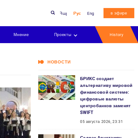
в эфире
Հայ
Рус
Eng
Мнение
Проекты
History
НОВОСТИ
БРИКС создает
альтернативу мировой
финансовой системе:
цифровые валюты
центробанков заменят
SWIFT
05 августа 2026, 23:31
Седрак Арустамян