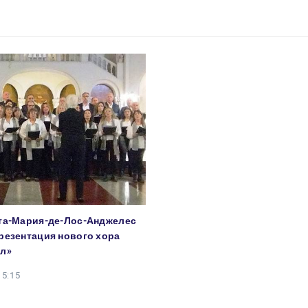
та-Мария-де-Лос-Анджелес
резентация нового хора
ал»
15:15