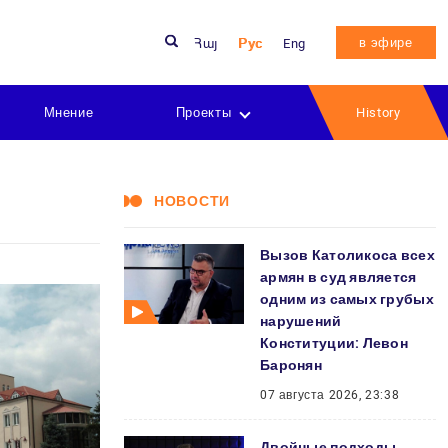
в эфире
Հայ
Рус
Eng
Мнение
Проекты
History
НОВОСТИ
Вызов Католикоса всех
армян в суд является
одним из самых грубых
нарушений
Конституции: Левон
Баронян
07 августа 2026, 23:38
Двойные подходы