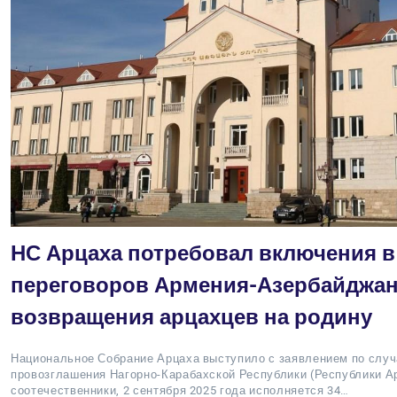
НС Арцаха потребовал включения в
переговоров Армения-Азербайджан
возвращения арцахцев на родину
Национальное Собрание Арцаха выступило с заявлением по слу
провозглашения Нагорно-Карабахской Республики (Республики Ар
соотечественники, 2 сентября 2025 года исполняется 34…