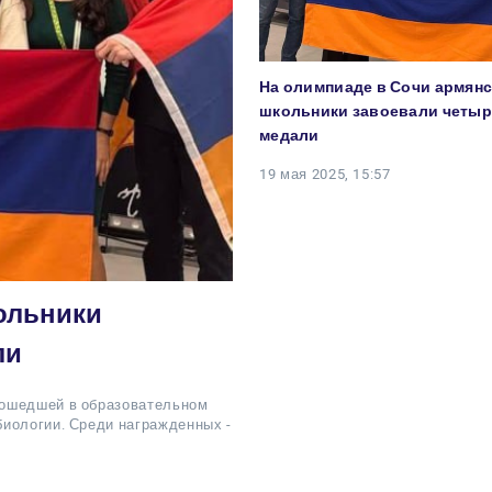
На олимпиаде в Сочи армян
школьники завоевали четы
медали
19 мая 2025, 15:57
ольники
ли
рошедшей в образовательном
биологии. Среди награжденных -