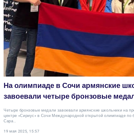
На олимпиаде в Сочи армянские шк
завоевали четыре бронзовые меда
Четыре бронзовые медали завоевали армянские школьники на п
центре «Сириус» в Сочи Международной открытой олимпиаде по 
Сара…
19 мая 2025, 15:57