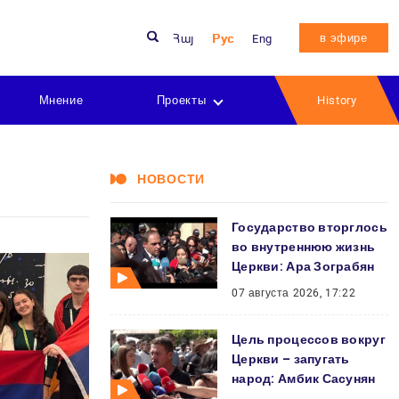
в эфире
Հայ
Рус
Eng
Мнение
Проекты
History
НОВОСТИ
Государство вторглось
во внутреннюю жизнь
Церкви: Ара Зограбян
07 августа 2026, 17:22
Цель процессов вокруг
Церкви – запугать
народ: Амбик Сасунян