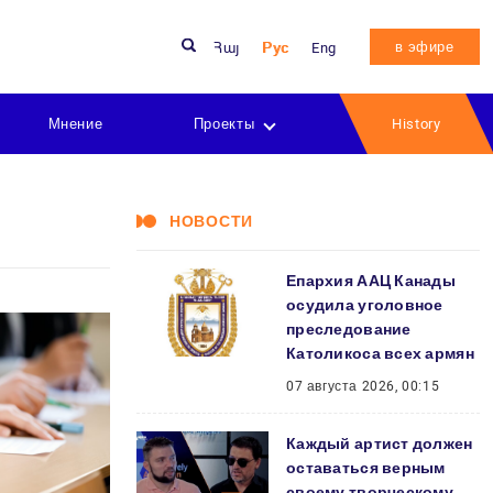
в эфире
Հայ
Рус
Eng
Мнение
Проекты
History
НОВОСТИ
Епархия ААЦ Канады
осудила уголовное
преследование
Католикоса всех армян
07 августа 2026, 00:15
Каждый артист должен
оставаться верным
своему творческому