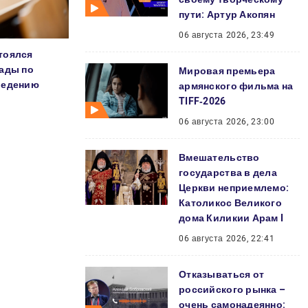
пути: Артур Акопян
06 августа 2026, 23:49
тоялся
иады по
Мировая премьера
ведению
армянского фильма на
TIFF‑2026
06 августа 2026, 23:00
Вмешательство
государства в дела
Церкви неприемлемо:
Католикос Великого
дома Киликии Арам I
06 августа 2026, 22:41
Отказываться от
российского рынка –
очень самонадеянно: