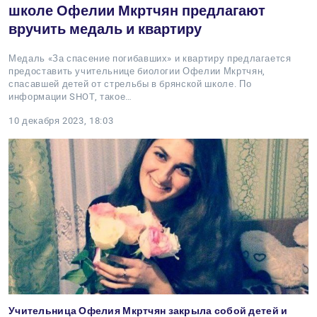
школе Офелии Мкртчян предлагают
вручить медаль и квартиру
Медаль «За спасение погибавших» и квартиру предлагается
предоставить учительнице биологии Офелии Мкртчян,
спасавшей детей от стрельбы в брянской школе. По
информации SHOT, такое…
10 декабря 2023, 18:03
Учительница Офелия Мкртчян закрыла собой детей и