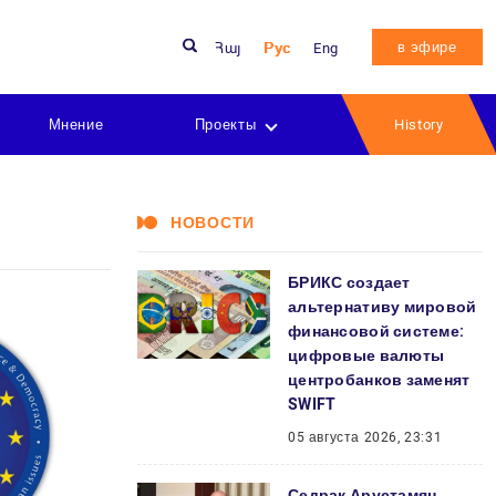
в эфире
Հայ
Рус
Eng
Мнение
Проекты
History
НОВОСТИ
БРИКС создает
альтернативу мировой
финансовой системе:
цифровые валюты
центробанков заменят
SWIFT
05 августа 2026, 23:31
Седрак Арустамян