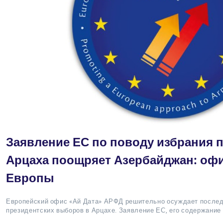
Заявление ЕС по поводу избрания 
Арцаха поощряет Азербайджан: офи
Европы
Европейский офис «Ай Дата» АРФД решительно осуждает послед
президентских выборов в Арцахе. Заявление ЕС, его содержание