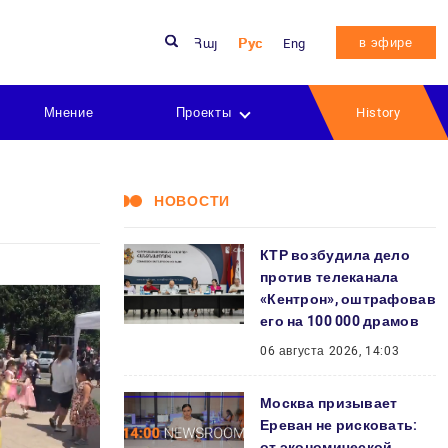
в эфире
Հայ
Рус
Eng
Мнение
Проекты
History
НОВОСТИ
КТР возбудила дело
против телеканала
«Кентрон», оштрафовав
его на 100 000 драмов
06 августа 2026, 14:03
Москва призывает
Ереван не рисковать:
от экономической