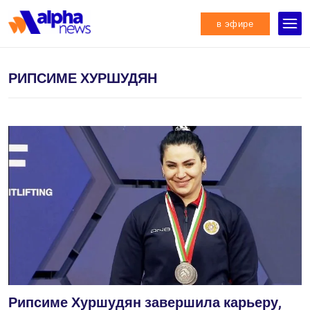
в эфире
РИПСИМЕ ХУРШУДЯН
Рипсиме Хуршудян завершила карьеру,