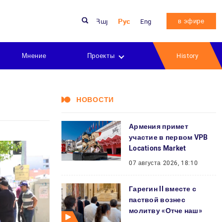
в эфире
Հայ
Рус
Eng
Мнение
Проекты
History
НОВОСТИ
Армения примет
участие в первом VPB
Locations Market
07 августа 2026, 18:10
Гарегин II вместе с
паствой вознес
молитву «Отче наш»