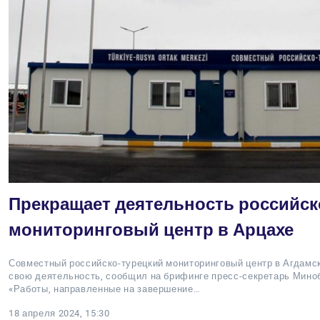
Прекращает деятельность российск
мониторинговый центр в Арцахе
Совместный российско-турецкий мониторинговый центр в Агдамс
свою деятельность, сообщил на брифинге пресс-секретарь Мино
«Работы, направленные на завершение…
18 апреля 2024, 15:30