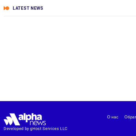
LATEST NEWS
О нас
Обрат
Developed by gHost Services LLC