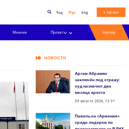
в эфире
Հայ
Рус
Eng
Мнение
Проекты
History
НОВОСТИ
Аргам Абрамян
заключён под стражу:
суд назначил два
месяца ареста
09 августа 2026, 12:31
Павильон «Армения»
среди лидеров по
посещаемости на ВДНХ