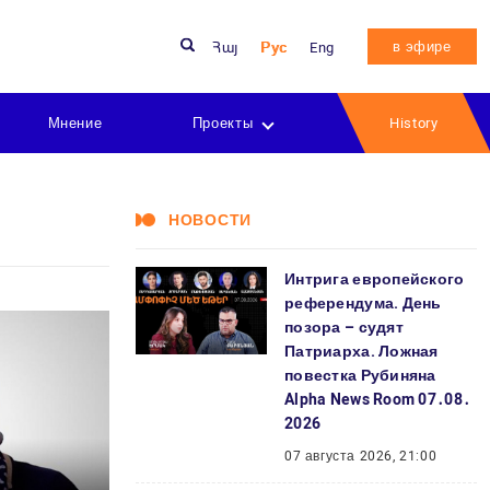
в эфире
Հայ
Рус
Eng
Мнение
Проекты
History
НОВОСТИ
Интрига европейского
референдума. День
позора – судят
Патриарха. Ложная
повестка Рубиняна
Alpha News Room 07․08․
2026
07 августа 2026, 21:00