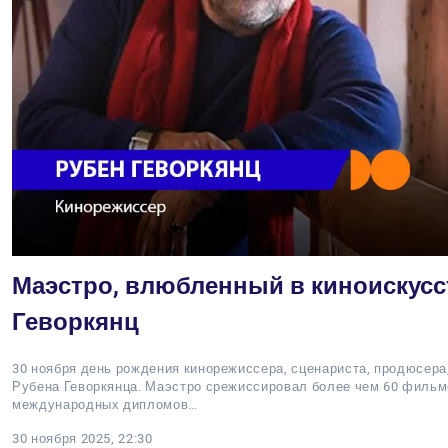
Маэстро, влюбленный в киноискусс
Геворкянц
30 ноября день рождения кинорежиссера, сценариста, продюсера
Рубена Геворкянца. Маэстро срежиссировал более чем 60 фильм
международных дипломов…
30 ноября 2025, 22:30