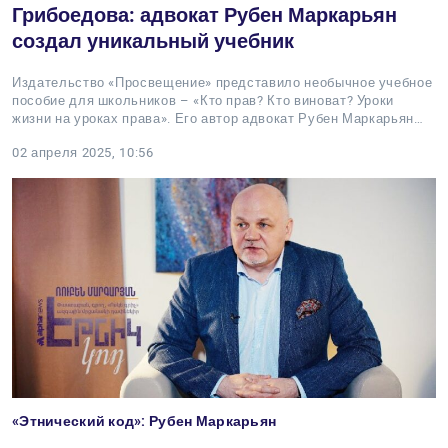
Грибоедова: адвокат Рубен Маркарьян
создал уникальный учебник
Издательство «Просвещение» представило необычное учебное
пособие для школьников – «Кто прав? Кто виноват? Уроки
жизни на уроках права». Его автор адвокат Рубен Маркарьян…
02 апреля 2025, 10:56
«Этнический код»: Рубен Маркарьян