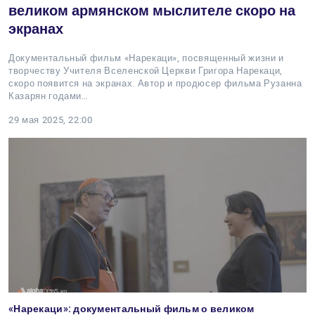
великом армянском мыслителе скоро на
экранах
Документальный фильм «Нарекаци», посвященный жизни и
творчеству Учителя Вселенской Церкви Григора Нарекаци,
скоро появится на экранах. Автор и продюсер фильма Рузанна
Казарян годами…
29 мая 2025, 22:00
«Нарекаци»: документальный фильм о великом