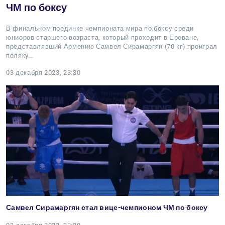
ЧМ по боксу
В финальном поединке чемпионата мира по боксу среди
юниоров старшего возраста, который проходит в Ереване,
представлявший Армению Самвел Сирамаргян (70 кг) проиграл
поляку…
03 декабря 2023, 23:30
Самвел Сирамаргян стал вице-чемпионом ЧМ по боксу