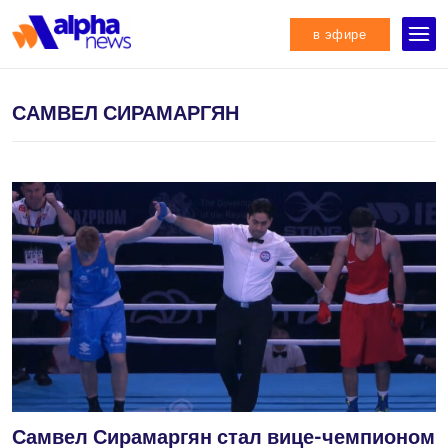
в эфире
САМВЕЛ СИРАМАРГЯН
Самвел Сирамаргян стал вице-чемпионом